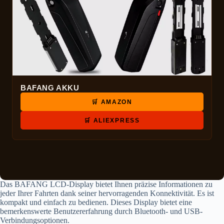
BAFANG AKKU
🛒 AMAZON
🛒 ALIEXPRESS
Das BAFANG LCD-Display bietet Ihnen präzise Informationen zu
jeder Ihrer Fahrten dank seiner hervorragenden Konnektivität. Es ist
kompakt und einfach zu bedienen. Dieses Display bietet eine
bemerkenswerte Benutzererfahrung durch Bluetooth- und USB-
Verbindungsoptionen.