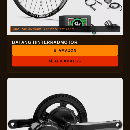
48V · 500W–750W · 26″ 27.5″ 29″ 700C
BAFANG HINTERRADMOTOR
🛒 AMAZON
🛒 ALIEXPRESS