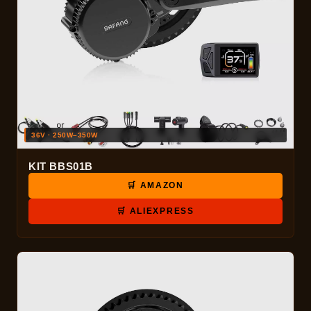
36V · 250W–350W
KIT BBS01B
🛒 AMAZON
🛒 ALIEXPRESS