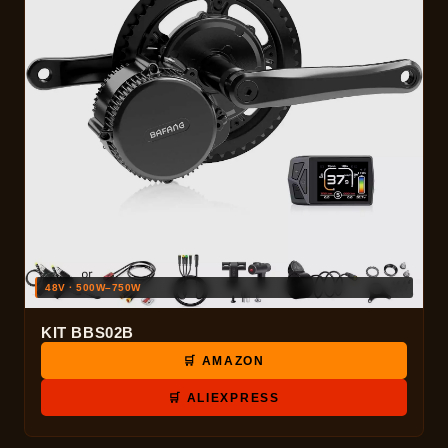
48V · 500W–750W
KIT BBS02B
🛒 AMAZON
🛒 ALIEXPRESS