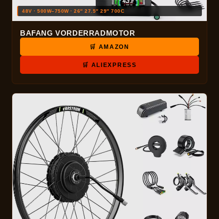
48V · 500W–750W · 26″ 27.5″ 29″ 700C
BAFANG VORDERRADMOTOR
🛒 AMAZON
🛒 ALIEXPRESS