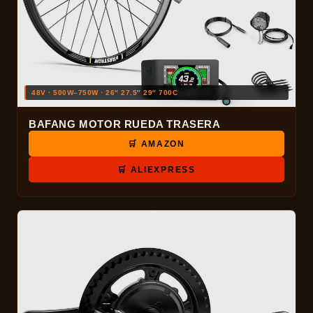
48V · 500W–750W · 26″ 27.5″ 29″ 700C
BAFANG MOTOR RUEDA TRASERA
🛒 AMAZON
🛒 ALIEXPRESS