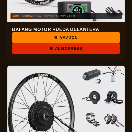
48V · 500W–750W · 26″ 27.5″ 29″ 700C
BAFANG MOTOR RUEDA DELANTERA
🛒 AMAZON
🛒 ALIEXPRESS