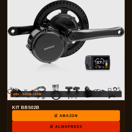
48V · 500W–750W
KIT BBS02B
🛒 AMAZON
🛒 ALIEXPRESS