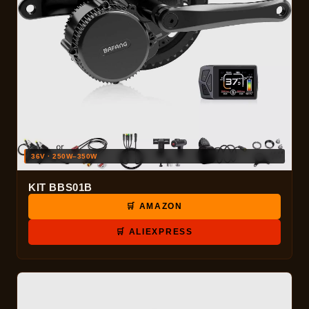
36V · 250W–350W
KIT BBS01B
🛒 AMAZON
🛒 ALIEXPRESS