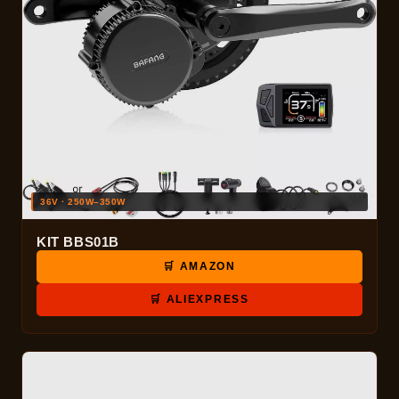
36V · 250W–350W
KIT BBS01B
🛒 AMAZON
🛒 ALIEXPRESS