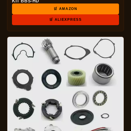
KIT BBS-HD
🛒 AMAZON
🛒 ALIEXPRESS