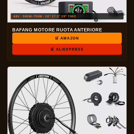
48V · 500W–750W · 26″ 27.5″ 29″ 700C
BAFANG MOTORE RUOTA ANTERIORE
🛒 AMAZON
🛒 ALIEXPRESS