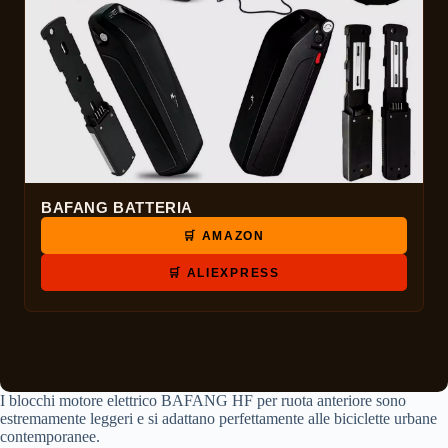
BAFANG BATTERIA
🛒 AMAZON
🛒 ALIEXPRESS
I blocchi motore elettrico BAFANG HF per ruota anteriore sono
estremamente leggeri e si adattano perfettamente alle biciclette urbane
contemporanee.