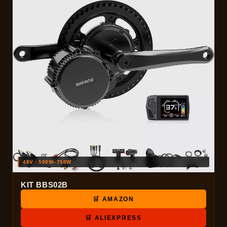
48V · 500W–750W
KIT BBS02B
🛒 AMAZON
🛒 ALIEXPRESS