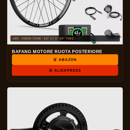
48V · 500W–750W · 26″ 27.5″ 29″ 700C
BAFANG MOTORE RUOTA POSTERIORE
🛒 AMAZON
🛒 ALIEXPRESS