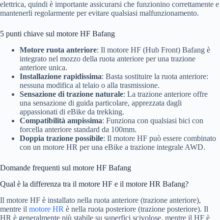
elettrica, quindi è importante assicurarsi che funzionino correttamente e
mantenerli regolarmente per evitare qualsiasi malfunzionamento.
5 punti chiave sul motore HF Bafang
Motore ruota anteriore
: Il motore HF (Hub Front) Bafang è
integrato nel mozzo della ruota anteriore per una trazione
anteriore unica.
Installazione rapidissima
: Basta sostituire la ruota anteriore:
nessuna modifica al telaio o alla trasmissione.
Sensazione di trazione naturale
: La trazione anteriore offre
una sensazione di guida particolare, apprezzata dagli
appassionati di eBike da trekking.
Compatibilità ampissima
: Funziona con qualsiasi bici con
forcella anteriore standard da 100mm.
Doppia trazione possibile
: Il motore HF può essere combinato
con un motore HR per una eBike a trazione integrale AWD.
Domande frequenti sul motore HF Bafang
Qual è la differenza tra il motore HF e il motore HR Bafang?
Il motore HF è installato nella ruota anteriore (trazione anteriore),
mentre il
motore HR
è nella ruota posteriore (trazione posteriore). Il
HR è generalmente più stabile su superfici scivolose, mentre il HF è