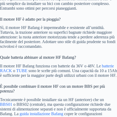
più semplice da installare su bici con cambio posteriore complesso.
Entrambi sono ottimi per percorsi pianeggianti.
Il motore HF è adatto per la pioggia?
Sì, il motore HF Bafang è impermeabile e resistente all’umidità.
Tuttavia, la trazione anteriore su superfici bagnate richiede maggiore
attenzione: la ruota anteriore motorizzata tende a perdere aderenza più
facilmente del posteriore. Adottare uno stile di guida prudente su fondi
scivolosi è raccomandato.
Quale batteria abbinare al motore HF Bafang?
Il motore HF Bafang funziona con batterie da 36V o 48V. Le
batterie
RACK
o
TUBE
sono le scelte più comuni. Una capacità da 10 a 15Ah
è sufficiente per la maggior parte degli utilizzi urbani con il motore HF.
È possibile combinare il motore HF con un motore BBS per più
potenza?
Tecnicamente è possibile installare sia un HF (anteriore) che un
BBS01
o BBS02 (centrale), ma questa configurazione richiede due
sistemi di alimentazione separati e non è ufficialmente supportata da
Bafang. La
guida installazione Bafang
copre le configurazioni