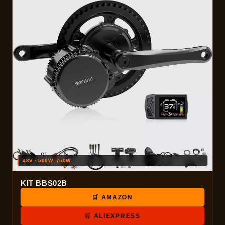
48V · 500W–750W
KIT BBS02B
🛒 AMAZON
🛒 ALIEXPRESS