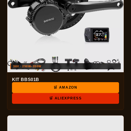
36V · 250W–350W
KIT BBS01B
🛒 AMAZON
🛒 ALIEXPRESS