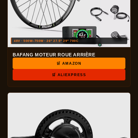
48V · 500W–750W · 26″ 27.5″ 29″ 700C
BAFANG MOTEUR ROUE ARRIÈRE
🛒 AMAZON
🛒 ALIEXPRESS