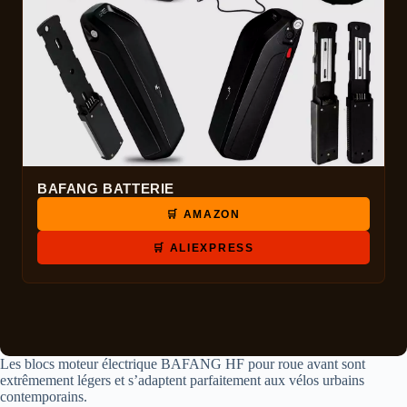
BAFANG BATTERIE
🛒 AMAZON
🛒 ALIEXPRESS
Les blocs moteur électrique BAFANG HF pour roue avant sont
extrêmement légers et s’adaptent parfaitement aux vélos urbains
contemporains.