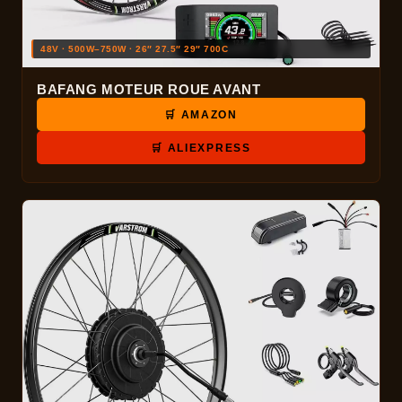
48V · 500W–750W · 26″ 27.5″ 29″ 700C
BAFANG MOTEUR ROUE AVANT
🛒 AMAZON
🛒 ALIEXPRESS