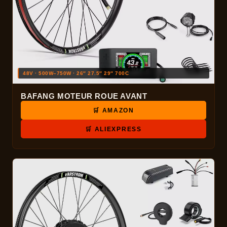
48V · 500W–750W · 26″ 27.5″ 29″ 700C
BAFANG MOTEUR ROUE AVANT
🛒 AMAZON
🛒 ALIEXPRESS