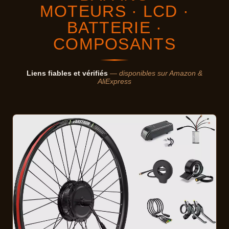
MOTEURS · LCD ·
BATTERIE ·
COMPOSANTS
Liens fiables et vérifiés
— disponibles sur Amazon &
AliExpress