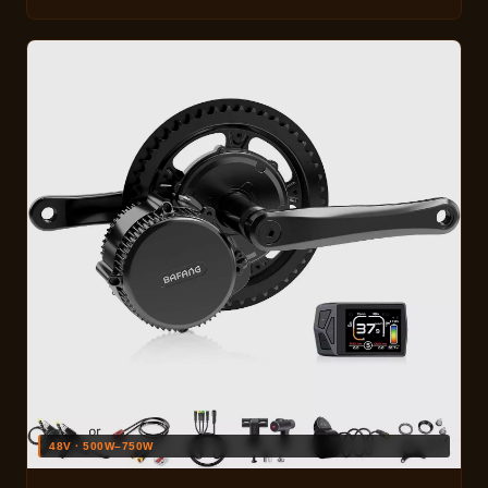
48V · 500W–750W