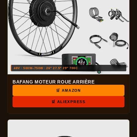
48V · 500W–750W · 26″ 27.5″ 29″ 700C
BAFANG MOTEUR ROUE ARRIÈRE
🛒 AMAZON
🛒 ALIEXPRESS