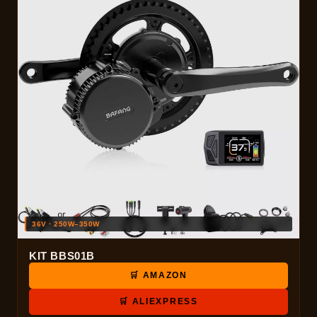
36V · 250W–350W
KIT BBS01B
🛒 AMAZON
🛒 ALIEXPRESS