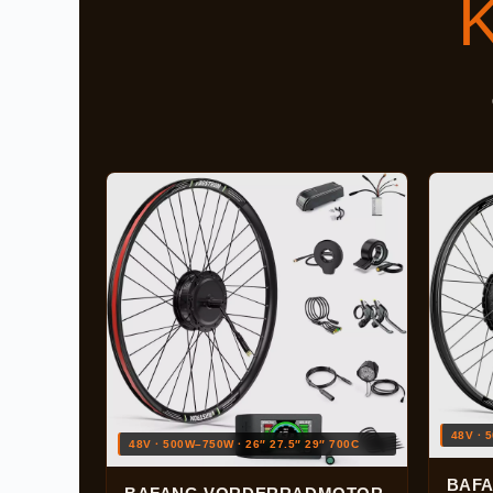
48V · 
48V · 500W–750W · 26″ 27.5″ 29″ 700C
BAF