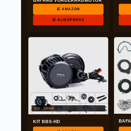
BAFANG VORDERRADMOTOR
🛒 AMAZON
🛒 ALIEXPRESS
52V · 1000W
BAF
KIT BBS-HD