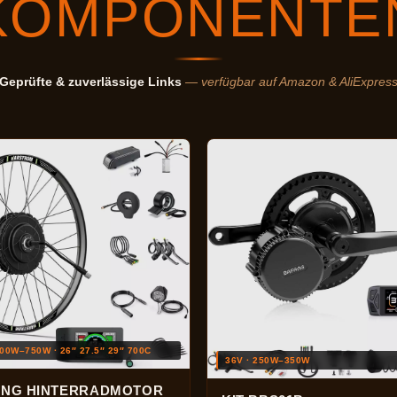
KOMPONENTE
Geprüfte & zuverlässige Links
— verfügbar auf Amazon & AliExpres
500W–750W · 26″ 27.5″ 29″ 700C
36V · 250W–350W
ANG HINTERRADMOTOR