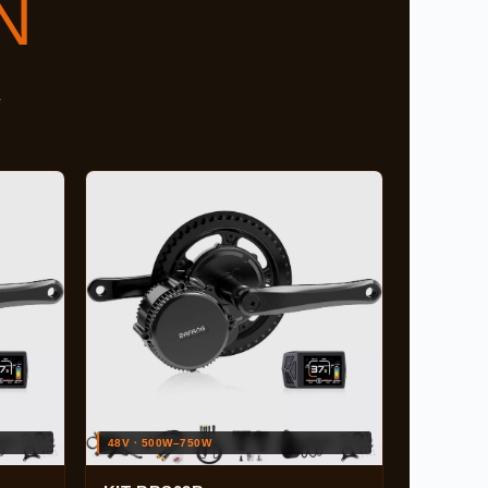
N
s
48V · 500W–750W