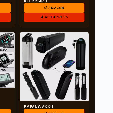
KIT BBS02B
🛒 AMAZON
🛒 ALIEXPRESS
BAFANG AKKU