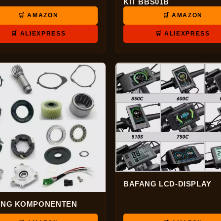
KIT BBS01B
🛒 AMAZON
🛒 AMAZON
🛒 ALIEXPRESS
🛒 ALIEXPRESS
BAFANG LCD-DISPLAY
ANG KOMPONENTEN