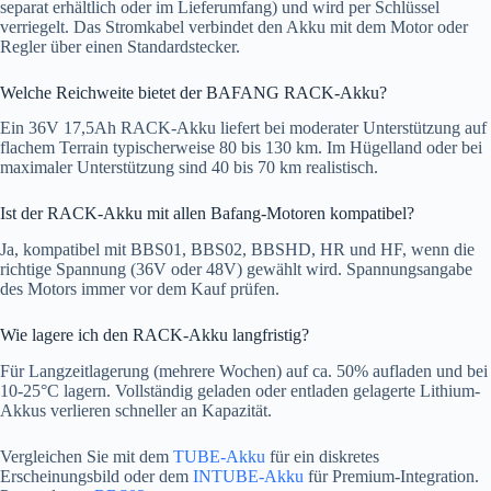
separat erhältlich oder im Lieferumfang) und wird per Schlüssel
verriegelt. Das Stromkabel verbindet den Akku mit dem Motor oder
Regler über einen Standardstecker.
Welche Reichweite bietet der BAFANG RACK-Akku?
Ein 36V 17,5Ah RACK-Akku liefert bei moderater Unterstützung auf
flachem Terrain typischerweise 80 bis 130 km. Im Hügelland oder bei
maximaler Unterstützung sind 40 bis 70 km realistisch.
Ist der RACK-Akku mit allen Bafang-Motoren kompatibel?
Ja, kompatibel mit BBS01, BBS02, BBSHD, HR und HF, wenn die
richtige Spannung (36V oder 48V) gewählt wird. Spannungsangabe
des Motors immer vor dem Kauf prüfen.
Wie lagere ich den RACK-Akku langfristig?
Für Langzeitlagerung (mehrere Wochen) auf ca. 50% aufladen und bei
10-25°C lagern. Vollständig geladen oder entladen gelagerte Lithium-
Akkus verlieren schneller an Kapazität.
Vergleichen Sie mit dem
TUBE-Akku
für ein diskretes
Erscheinungsbild oder dem
INTUBE-Akku
für Premium-Integration.