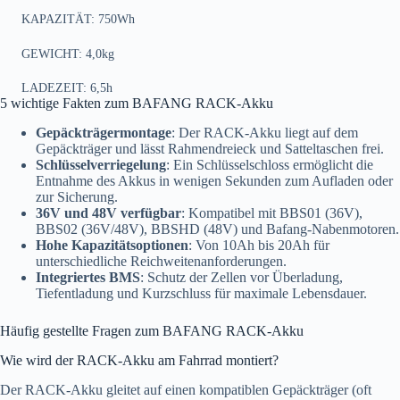
KAPAZITÄT: 750Wh
GEWICHT: 4,0kg
LADEZEIT: 6,5h
5 wichtige Fakten zum BAFANG RACK-Akku
Gepäckträgermontage
: Der RACK-Akku liegt auf dem
Gepäckträger und lässt Rahmendreieck und Satteltaschen frei.
Schlüsselverriegelung
: Ein Schlüsselschloss ermöglicht die
Entnahme des Akkus in wenigen Sekunden zum Aufladen oder
zur Sicherung.
36V und 48V verfügbar
: Kompatibel mit BBS01 (36V),
BBS02 (36V/48V), BBSHD (48V) und Bafang-Nabenmotoren.
Hohe Kapazitätsoptionen
: Von 10Ah bis 20Ah für
unterschiedliche Reichweitenanforderungen.
Integriertes BMS
: Schutz der Zellen vor Überladung,
Tiefentladung und Kurzschluss für maximale Lebensdauer.
Häufig gestellte Fragen zum BAFANG RACK-Akku
Wie wird der RACK-Akku am Fahrrad montiert?
Der RACK-Akku gleitet auf einen kompatiblen Gepäckträger (oft