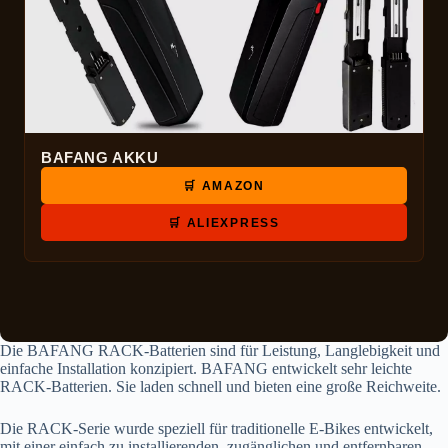
BAFANG AKKU
🛒 AMAZON
🛒 ALIEXPRESS
Die BAFANG RACK-Batterien sind für Leistung, Langlebigkeit und
einfache Installation konzipiert. BAFANG entwickelt sehr leichte
RACK-Batterien. Sie laden schnell und bieten eine große Reichweite.
Die RACK-Serie wurde speziell für traditionelle E-Bikes entwickelt,
mit einer einfach zu installierenden, zugänglichen und entfernbaren