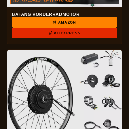
48V · 500W–750W · 26″ 27.5″ 29″ 700C
BAFANG VORDERRADMOTOR
🛒 AMAZON
🛒 ALIEXPRESS