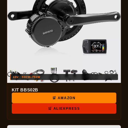
48V · 500W–750W
KIT BBS02B
🛒 AMAZON
🛒 ALIEXPRESS