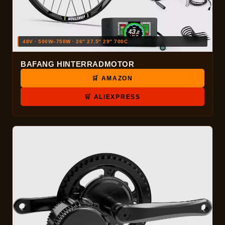
48V · 500W–750W · 26″ 27.5″ 29″ 700C
BAFANG HINTERRADMOTOR
🛒 AMAZON
🛒 ALIEXPRESS