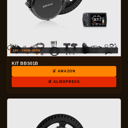
36V · 250W–350W
KIT BBS01B
🛒 AMAZON
🛒 ALIEXPRESS