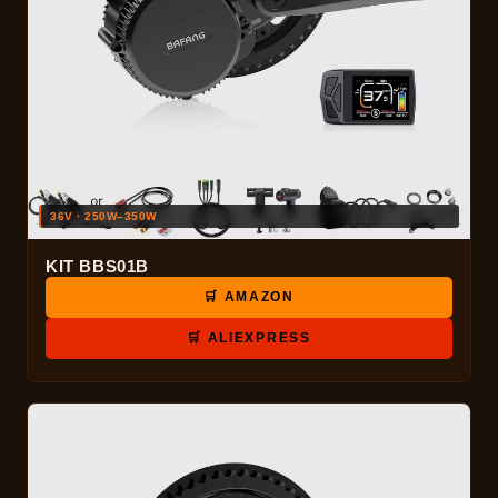
36V · 250W–350W
KIT BBS01B
🛒 AMAZON
🛒 ALIEXPRESS