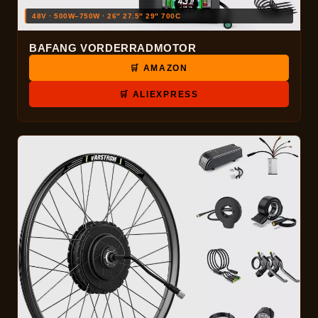
48V · 500W–750W · 26″ 27.5″ 29″ 700C
BAFANG VORDERRADMOTOR
🛒 AMAZON
🛒 ALIEXPRESS