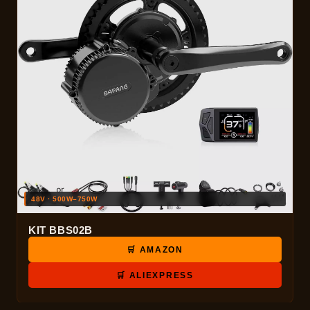
48V · 500W–750W
KIT BBS02B
🛒 AMAZON
🛒 ALIEXPRESS