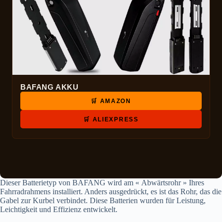
BAFANG AKKU
🛒 AMAZON
🛒 ALIEXPRESS
Dieser Batterietyp von BAFANG wird am « Abwärtsrohr » Ihres
Fahrradrahmens installiert. Anders ausgedrückt, es ist das Rohr, das die
Gabel zur Kurbel verbindet. Diese Batterien wurden für Leistung,
Leichtigkeit und Effizienz entwickelt.