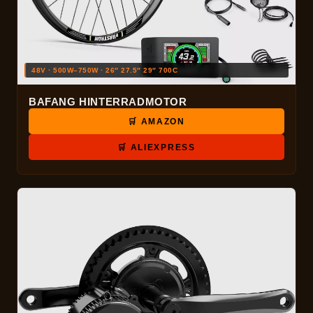
48V · 500W–750W · 26″ 27.5″ 29″ 700C
BAFANG HINTERRADMOTOR
🛒 AMAZON
🛒 ALIEXPRESS