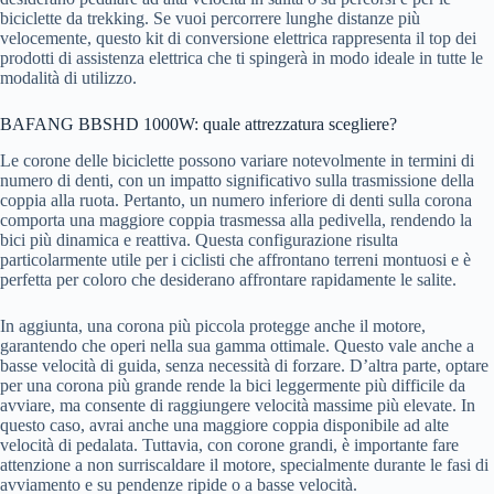
biciclette da trekking. Se vuoi percorrere lunghe distanze più
velocemente, questo kit di conversione elettrica rappresenta il top dei
prodotti di assistenza elettrica che ti spingerà in modo ideale in tutte le
modalità di utilizzo.
BAFANG BBSHD 1000W: quale attrezzatura scegliere?
Le corone delle biciclette possono variare notevolmente in termini di
numero di denti, con un impatto significativo sulla trasmissione della
coppia alla ruota. Pertanto, un numero inferiore di denti sulla corona
comporta una maggiore coppia trasmessa alla pedivella, rendendo la
bici più dinamica e reattiva. Questa configurazione risulta
particolarmente utile per i ciclisti che affrontano terreni montuosi e è
perfetta per coloro che desiderano affrontare rapidamente le salite.
In aggiunta, una corona più piccola protegge anche il motore,
garantendo che operi nella sua gamma ottimale. Questo vale anche a
basse velocità di guida, senza necessità di forzare. D’altra parte, optare
per una corona più grande rende la bici leggermente più difficile da
avviare, ma consente di raggiungere velocità massime più elevate. In
questo caso, avrai anche una maggiore coppia disponibile ad alte
velocità di pedalata. Tuttavia, con corone grandi, è importante fare
attenzione a non surriscaldare il motore, specialmente durante le fasi di
avviamento e su pendenze ripide o a basse velocità.