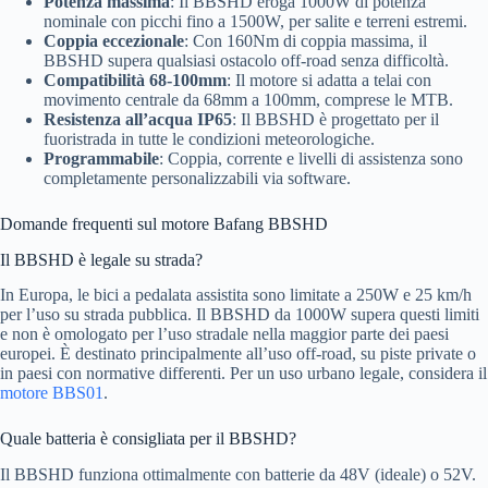
Potenza massima
: Il BBSHD eroga 1000W di potenza
nominale con picchi fino a 1500W, per salite e terreni estremi.
Coppia eccezionale
: Con 160Nm di coppia massima, il
BBSHD supera qualsiasi ostacolo off-road senza difficoltà.
Compatibilità 68-100mm
: Il motore si adatta a telai con
movimento centrale da 68mm a 100mm, comprese le MTB.
Resistenza all’acqua IP65
: Il BBSHD è progettato per il
fuoristrada in tutte le condizioni meteorologiche.
Programmabile
: Coppia, corrente e livelli di assistenza sono
completamente personalizzabili via software.
Domande frequenti sul motore Bafang BBSHD
Il BBSHD è legale su strada?
In Europa, le bici a pedalata assistita sono limitate a 250W e 25 km/h
per l’uso su strada pubblica. Il BBSHD da 1000W supera questi limiti
e non è omologato per l’uso stradale nella maggior parte dei paesi
europei. È destinato principalmente all’uso off-road, su piste private o
in paesi con normative differenti. Per un uso urbano legale, considera il
motore BBS01
.
Quale batteria è consigliata per il BBSHD?
Il BBSHD funziona ottimalmente con batterie da 48V (ideale) o 52V.