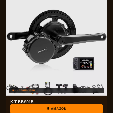
36V · 250W–350W
KIT BBS01B
🛒 AMAZON