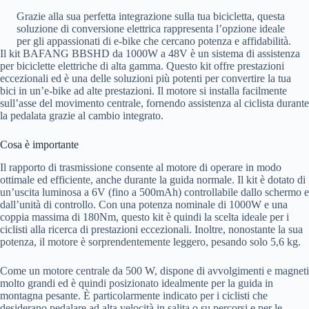
Grazie alla sua perfetta integrazione sulla tua bicicletta, questa
soluzione di conversione elettrica rappresenta l’opzione ideale
per gli appassionati di e-bike che cercano potenza e affidabilità.
Il kit BAFANG BBSHD da 1000W a 48V è un sistema di assistenza
per biciclette elettriche di alta gamma. Questo kit offre prestazioni
eccezionali ed è una delle soluzioni più potenti per convertire la tua
bici in un’e-bike ad alte prestazioni. Il motore si installa facilmente
sull’asse del movimento centrale, fornendo assistenza al ciclista durante
la pedalata grazie al cambio integrato.
Cosa è importante
Il rapporto di trasmissione consente al motore di operare in modo
ottimale ed efficiente, anche durante la guida normale. Il kit è dotato di
un’uscita luminosa a 6V (fino a 500mAh) controllabile dallo schermo e
dall’unità di controllo. Con una potenza nominale di 1000W e una
coppia massima di 180Nm, questo kit è quindi la scelta ideale per i
ciclisti alla ricerca di prestazioni eccezionali. Inoltre, nonostante la sua
potenza, il motore è sorprendentemente leggero, pesando solo 5,6 kg.
Come un motore centrale da 500 W, dispone di avvolgimenti e magneti
molto grandi ed è quindi posizionato idealmente per la guida in
montagna pesante. È particolarmente indicato per i ciclisti che
desiderano pedalare ad alta velocità in salita o su percorsi e per le