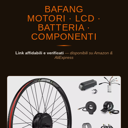
BAFANG
MOTORI · LCD ·
BATTERIA ·
COMPONENTI
Link affidabili e verificati
— disponibili su Amazon &
AliExpress