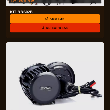
48V · 500W–750W
KIT BBS02B
🛒 AMAZON
🛒 ALIEXPRESS