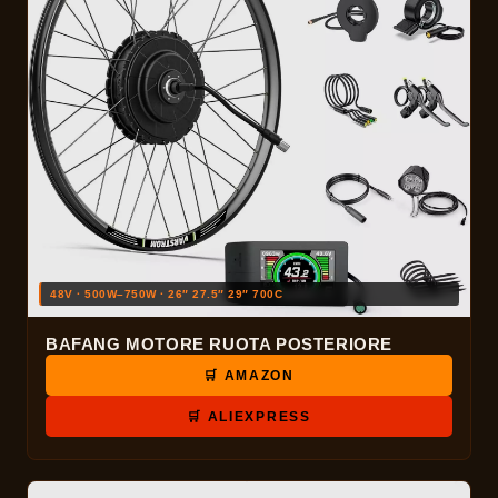
48V · 500W–750W · 26″ 27.5″ 29″ 700C
BAFANG MOTORE RUOTA POSTERIORE
🛒 AMAZON
🛒 ALIEXPRESS